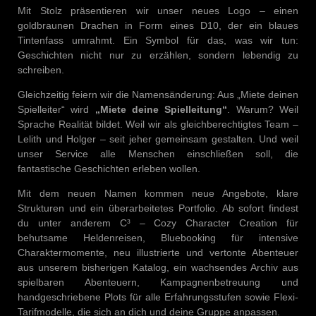
Mit Stolz präsentieren wir unser neues Logo – einen
goldbraunen Drachen in Form eines D10, der ein blaues
Tintenfass umrahmt. Ein Symbol für das, was wir tun:
Geschichten nicht nur zu erzählen, sondern lebendig zu
schreiben.
Gleichzeitig feiern wir die Namensänderung: Aus „Miete deinen
Spielleiter“ wird
„Miete deine Spielleitung“
. Warum? Weil
Sprache Realität bildet. Weil wir als gleichberechtigtes Team –
Lelith und Holger – seit jeher gemeinsam gestalten. Und weil
unser Service alle Menschen einschließen soll, die
fantastische Geschichten erleben wollen.
Mit dem neuen Namen kommen neue Angebote, klare
Strukturen und ein überarbeitetes Portfolio. Ab sofort findest
du unter anderem C³ – Cozy Character Creation für
behutsame Heldenreisen, Bluebooking für intensive
Charaktermomente, neu illustrierte und vertonte Abenteuer
aus unserem bisherigen Katalog, ein wachsendes Archiv aus
spielbaren Abenteuern, Kampagnenbetreuung und
handgeschriebene Plots für alle Erfahrungsstufen sowie Flexi-
Tarifmodelle, die sich an dich und deine Gruppe anpassen.