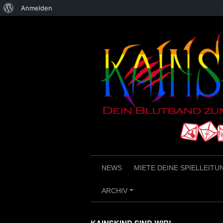
Über
Anmelden
Skip
WordPress
to
content
NEWS
MIETE DEINE SPIELLEITU
ARCHIV
+
KAINSKIND SIND WIR!