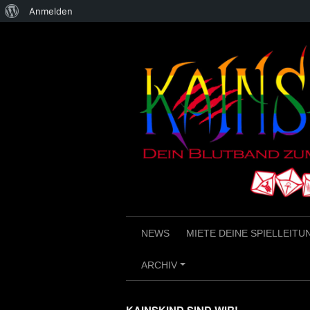
Über
Anmelden
Skip
WordPress
to
content
NEWS
MIETE DEINE SPIELLEITU
ARCHIV
+
KAINSKIND SIND WIR!