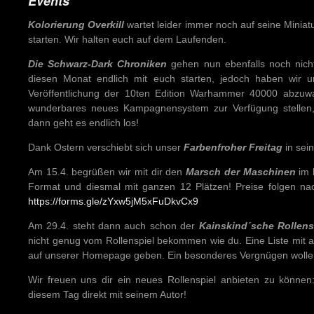
Events
Kolorierung Overkill
wartet leider immer noch auf seine Minia
starten. Wir halten euch auf dem Laufenden.
Die Schwarz-Dark Chroniken
gehen nun ebenfalls noch nicht
diesen Monat endlich mit euch starten, jedoch haben wir 
Veröffentlichung der 10ten Edition Warhammer 40000 abzuwart
wunderbares neues Kampagnensystem zur Verfügung stellen,
dann geht es endlich los!
Dank Ostern verschiebt sich unser
Farbenfroher Freitag
in sei
Am 15.4. begrüßen wir mit dir den
Marsch der Maschinen
im
Format und diesmal mit ganzen 12 Plätzen! Preise folgen nac
https://forms.gle/zYxw5jM5xFuDkvCx9
Am 29.4. steht dann auch schon der
Kainskind´sche Rollens
nicht genug vom Rollenspiel bekommen wie du. Eine Liste mit
auf unserer Homepage geben. Ein besonderes Vergnügen wollen w
Wir freuen uns dir ein neues Rollenspiel anbieten zu könne
diesem Tag direkt mit seinem Autor!