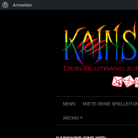
Über
Anmelden
Skip
WordPress
to
content
NEWS
MIETE DEINE SPIELLEITU
ARCHIV
+
KAINSKIND SIND WIR!