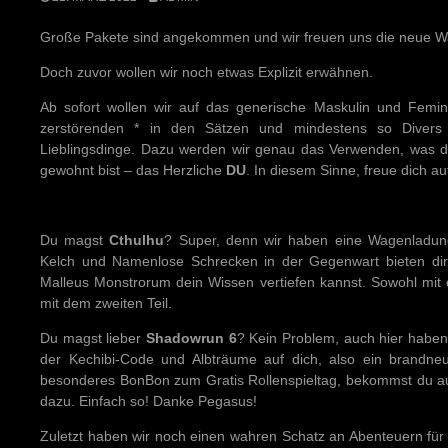
Große Pakete sind angekommen und wir freuen uns die neue War
Doch zuvor wollen wir noch etwas Explizit erwähnen.
Ab sofort wollen wir auf das generische Maskulin und Femini
zerstörenden * in den Sätzen und mindestens so Divers
Lieblingsdinge. Dazu werden wir genau das Verwenden, was d
gewohnt bist – das Herzliche
DU
. In diesem Sinne, freue dich a
Du magst
Cthulhu
? Super, denn wir haben eine Wagenladung
Kelch und Namenlose Schrecken in der Gegenwart bieten di
Malleus Monstrorum dein Wissen vertiefen kannst. Sowohl mit
mit dem zweiten Teil.
Du magst lieber
Shadowrun 6
? Kein Problem, auch hier haben
der Kechibi-Code und Albträume auf dich, also ein brandne
besonderes BonBon zum Gratis Rollenspieltag, bekommst du a
dazu. Einfach so! Danke Pegasus!
Zuletzt haben wir noch einen wahren Schatz an Abenteuern für 