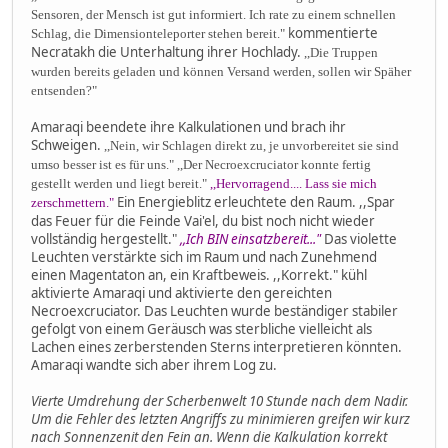
Sensoren, der Mensch ist gut informiert. Ich rate zu einem schnellen
kommentierte
Schlag, die Dimensionteleporter stehen bereit."
Necratakh die Unterhaltung ihrer Hochlady.
,,Die Truppen
wurden bereits geladen und können Versand werden, sollen wir Späher
entsenden?"
Amaraqi beendete ihre Kalkulationen und brach ihr
Schweigen.
,,Nein, wir Schlagen direkt zu, je unvorbereitet sie sind
umso besser ist es für uns." ,,Der Necroexcruciator konnte fertig
gestellt werden und liegt bereit."
,,Hervorragend.... Lass sie mich
Ein Energieblitz erleuchtete den Raum. ,,Spar
zerschmettern."
das Feuer für die Feinde Vai'el, du bist noch nicht wieder
vollständig hergestellt."
,,Ich BIN einsatzbereit..."
Das violette
Leuchten verstärkte sich im Raum und nach Zunehmend
einen Magentaton an, ein Kraftbeweis. ,,Korrekt." kühl
aktivierte Amaraqi und aktivierte den gereichten
Necroexcruciator. Das Leuchten wurde beständiger stabiler
gefolgt von einem Geräusch was sterbliche vielleicht als
Lachen eines zerberstenden Sterns interpretieren könnten.
Amaraqi wandte sich aber ihrem Log zu.
Vierte Umdrehung der Scherbenwelt 10 Stunde nach dem Nadir.
Um die Fehler des letzten Angriffs zu minimieren greifen wir kurz
nach Sonnenzenit den Fein an. Wenn die Kalkulation korrekt