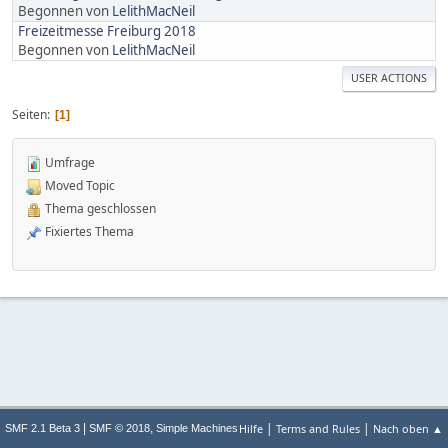
Begonnen von
LelithMacNeil
Freizeitmesse Freiburg 2018
Begonnen von
LelithMacNeil
USER ACTIONS
Seiten
1
Umfrage
Moved Topic
Thema geschlossen
Fixiertes Thema
|
|
|
,
Hilfe
Terms and Rules
Nach oben ▲
SMF 2.1 Beta 3
SMF © 2018
Simple Machines