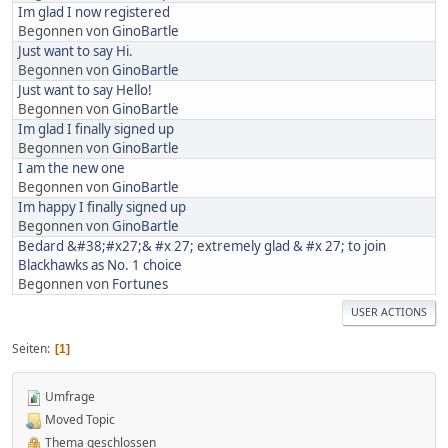
Im glad I now registered
Begonnen von
GinoBartle
Just want to say Hi.
Begonnen von
GinoBartle
Just want to say Hello!
Begonnen von
GinoBartle
Im glad I finally signed up
Begonnen von
GinoBartle
I am the new one
Begonnen von
GinoBartle
Im happy I finally signed up
Begonnen von
GinoBartle
Bedard &#38;#x27;& #x 27; extremely glad & #x 27; to join
Blackhawks as No. 1 choice
Begonnen von
Fortunes
USER ACTIONS
Seiten
1
Umfrage
Moved Topic
Thema geschlossen